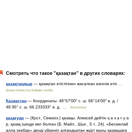
Смотреть что такое "қазақтан" в других словарях:
қазақтандыр
— қазақтан етістігінен жасалған өзгелік етіс …
Қазақ тілінің түсіндірме сөздігі
Қазақстан
— Координаты: 48°57′00″ с. ш. 66°14′00″ в. д. /
48.95° с. ш. 66.233333° в. д. …
Википедия
қазағуар
— (Қост., Семиоз.) қазақы. Алексей дейтін қ а з а ғ у а
р, қазақ ішінде көп болған (Б. Майл., Шығ., 5 т., 24). «Бесмелай
алла хекбар» деуді үйреніп алғандықтан жұрт мұны қазақшаға