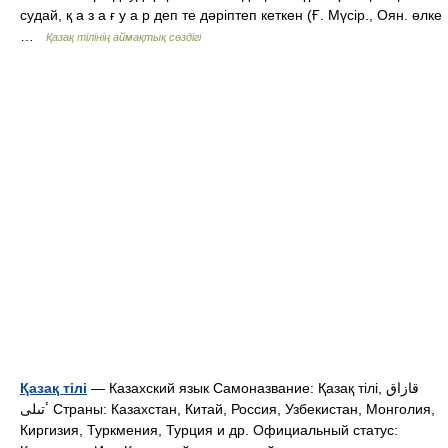
судай, қ а з а ғ у а р деп те дәріптеп кеткен (Ғ. Мүсір., Оян. өлке
…
Қазақ тілінің аймақтық сөздігі
Қазақ тілі
— Казахский язык Самоназвание: Қазақ тілі, قازاق
ٴتىلى Страны: Казахстан, Китай, Россия, Узбекистан, Монголия,
Киргизия, Туркмения, Турция и др. Официальный статус: