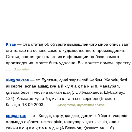
К'тан
— Эта статья об объекте вымышленного мира описывает
его только на основе самого художественного произведения.
Статья, состоящая только из информации на базе самого
произведения, может быть удалена. Вы можете помочь проекту
…
Википедия
айқұлақтан
— ет. Бұлттың күнді жартылай жабуы. Жердің беті
ақ көрпе, аспан ашық, күн а й қ ұ л а қ т а н ы п, манаурап,
қызара бөртіп ұясына қонған шақ (Ж. Жұмаханов, Шұбартау.,
124). Алыстан күн а й қ ұ л а қ т а н ы п көрінеді (Егемен
Қазақст. 18.09.2003,… …
Қазақ тілінің түсіндірме сөздігі
қоңқақтан
— ет. Қоңқақ тарту, қоңқию, дөңкию. Үйірге түсердің
алдында ақбөкен текелерінің танаулары қатты ісініп, одан
сайын қ о ң қ а қ т а н а д ы (А.Бекенов, Қазақст. аң., 16) …