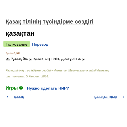
Қазақ тілінің түсіндірме сөздігі
қазақтан
Толкование
Перевод
қазақтан
ет.
Қазақ болу, қазақтың тілін, дәстүрін алу.
Қазақ тілінің түсіндірме сөздігі – Алматы: Мемлекеттік тілді дамыту
институты
.
Б.Қалиев.
.
2014
.
Игры ⚽
Нужно сделать НИР?
қазақ
қазақтандыр