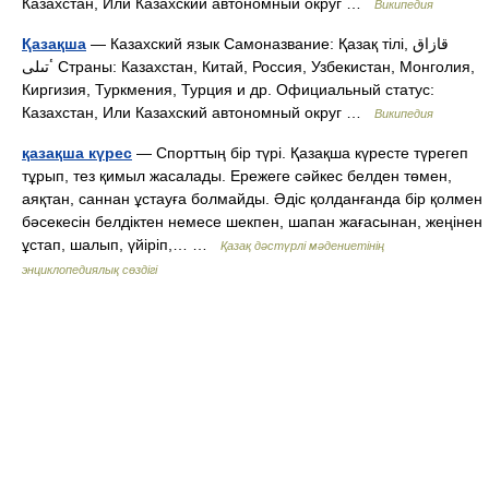
Казахстан, Или Казахский автономный округ …
Википедия
Қазақша
— Казахский язык Самоназвание: Қазақ тілі, قازاق
ٴتىلى Страны: Казахстан, Китай, Россия, Узбекистан, Монголия,
Киргизия, Туркмения, Турция и др. Официальный статус:
Казахстан, Или Казахский автономный округ …
Википедия
қазақша күрес
— Спорттың бір түрі. Қазақша күресте түрегеп
тұрып, тез қимыл жасалады. Ережеге сәйкес белден төмен,
аяқтан, саннан ұстауға болмайды. Әдіс қолданғанда бір қолмен
бәсекесін белдіктен немесе шекпен, шапан жағасынан, жеңінен
ұстап, шалып, үйіріп,… …
Қазақ дәстүрлі мәдениетінің
энциклопедиялық сөздігі