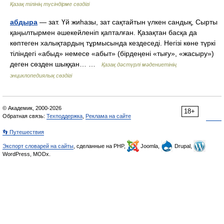
Қазақ тілінің түсіндірме сөздігі
абдыра
— зат. Үй жиһазы, зат сақтайтын үлкен сандық, Сырты
қаңылтырмен әшекейленіп қапталған. Қазақтан басқа да
көптеген халықтардың тұрмысында кездеседі. Негізі көне түркі
тіліндегі «абыд» немесе «абыт» (бірдеңені «тығу», «жасыру»)
деген сөзден шыққан… …
Қазақ дәстүрлі мәдениетінің
энциклопедиялық сөздігі
© Академик, 2000-2026
18+
Обратная связь:
Техподдержка
,
Реклама на сайте
👣 Путешествия
Экспорт словарей на сайты
, сделанные на PHP,
Joomla,
Drupal,
WordPress, MODx.